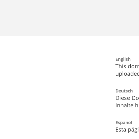
English
This dom
uploaded
Deutsch
Diese Do
Inhalte h
Español
Esta pág