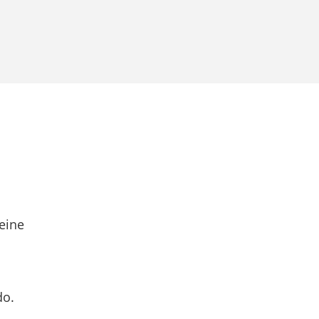
eine
do.